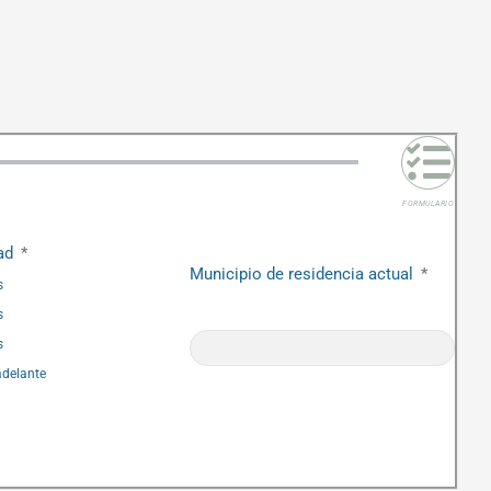
FORMULARIO
dad
Municipio de residencia actual
s
s
s
adelante