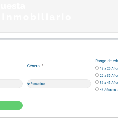
uesta
 Inmobiliario
Rango de e
Género
18 a 25 Año
26 a 35 Año
36 a 45 Año
46 Años en 