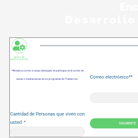
Enc
Desarrollo
DATOS DE
IDENTIFICACIÓN
**Brinda tu correo si estas interesado en participar en el sorteo de
Correo electrónico**
becas o medias becas en los programas de Trainers Inc.
Cantidad de Personas que viven con
usted
SIGUIENTE