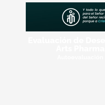
Evaluación de De
Arts Pharma
Autoevaluación