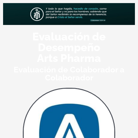
Evaluación de
Desempeño
Arts Pharma
Evaluación de Colaborador a
Colaborador