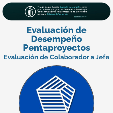
Evaluación de
Desempeño
Pentaproyectos
Evaluación de Colaborador a Jefe