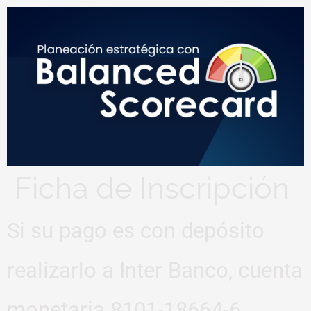
Ficha de Inscripción
Si su pago es con depósito
realizarlo a Inter Banco, cuenta
monetaria 8101-18664-6