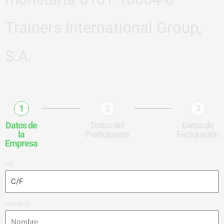
Trainers International Group,
S.A.
1
2
3
Datos de
Datos del
Datos de
la
Participante
Facturación
Empresa
Nit
Nombre