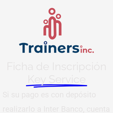
Ficha de Inscripción
Key Service
Si su pago es con depósito
realizarlo a Inter Banco, cuenta