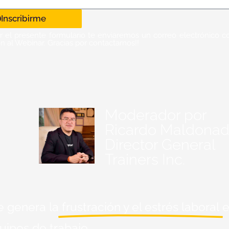
Inscribirme
r el presente formulario te enviaremos un correo electrónico c
ón al Webinar. Gracias por contactarnos!!
Moderador por
Ricardo Maldona
Director General
Trainers Inc.
e genera la
frustración y el estrés laboral
e
uipos de trabajo.