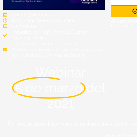
Viernes 5 de marzo
18:00 horas (Hora Guatemala)
Al completa
de inscripci
Vía Youtube
Impartido por Mgtr. Pamela Guzmán
Psicóloga Clínica
Jefa de estudios y coordinadora de los
Másteres de Neurociencias y Psicología de
la Universidad ISEP Madrid, España.
Webinar
5 de marzo
del
2021
En este webinar vas a entender cómo s
en tus eq