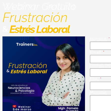
Webinar Gratuito
Frustración
Estrés Laboral
&
Nombre
Email
Código de
País
Mensaje