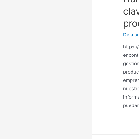
cla
pro
Deja u
https:
encontr
gestió
produc
empren
nuestr
informa
puedan