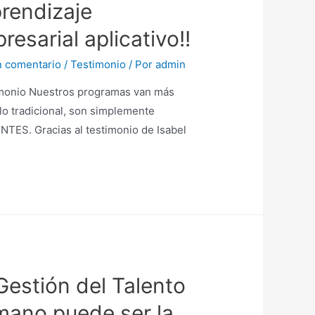
prendizaje
resarial aplicativo!!
n comentario
/
Testimonio
/ Por
admin
monio Nuestros programas van más
 lo tradicional, son simplemente
NTES. Gracias al testimonio de Isabel
.
Gestión del Talento
ano puede ser la