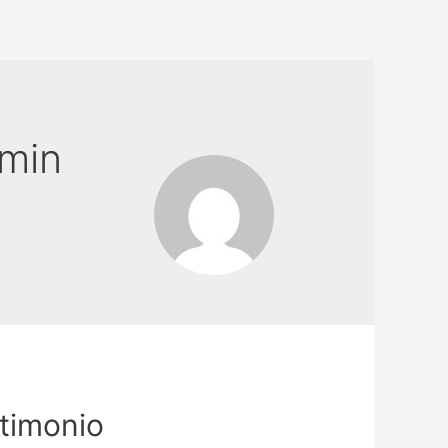
min
timonio