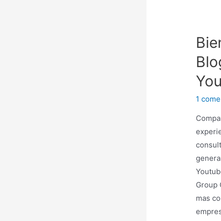
Bie
Blo
Yo
1 come
Compar
experi
consult
genera
Youtub
Group 
mas con
empres