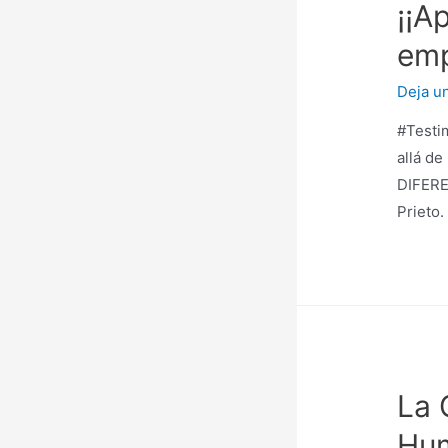
¡¡A
emp
Deja u
#Testi
allá de
DIFERE
Prieto
La 
Hum