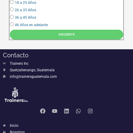
18 a 25 Años
26 a 35 Años
36 a 45 Años
46 Años en adelante
SIGUIENTE
Contacto
Trainers Inc
Quetzaltenango, Guatemala
info@trainersguatemala.com
Inicio
Nosotros